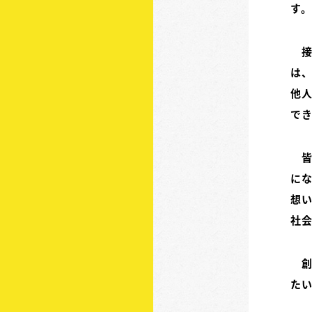
す。
接
は
他
で
皆
に
想
社
創
た