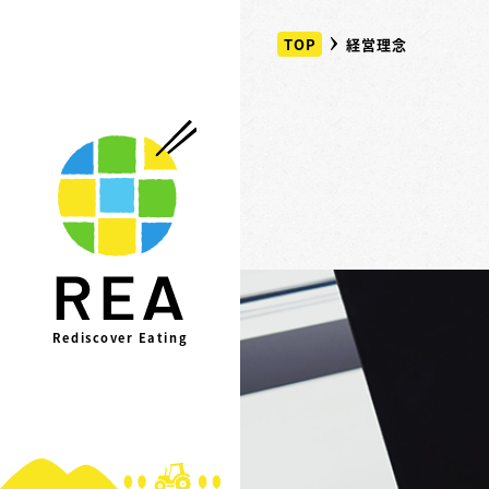
TOP
経営理念
Rediscover Eating